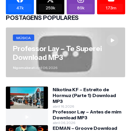
47k
259k
89k
1.73m
POSTAGENS POPULARES
MÚSICA
Professor Lay – Te Superei
Download MP3
Ngomabeat
abril 06, 2026
Nikotina KF – Estreito de
Hormuz (Parte 1) Download
MP3
abril 16, 2026
Professor Lay – Antes de mim
Download MP3
abril 06, 2026
EDMAN – Groove Download