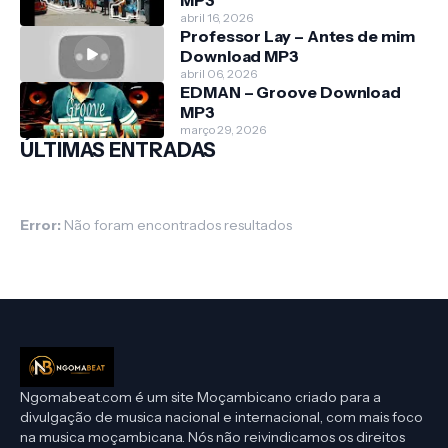
MP3
abril 16, 2026
Professor Lay – Antes de mim
Download MP3
abril 06, 2026
EDMAN – Groove Download
MP3
março 29, 2026
ÚLTIMAS ENTRADAS
Error:
Não foram encontrados resultados
Ngomabeat.com é um site Moçambicano criado para a
divulgação de musica nacional e internacional, com mais foco
na musica moçambicana. Nós não reivindicamos os direitos