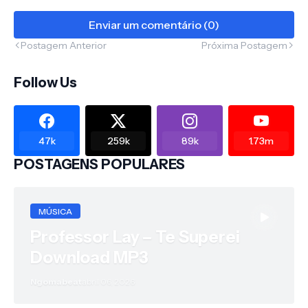
Enviar um comentário (0)
Postagem Anterior
Próxima Postagem
Follow Us
47k
259k
89k
1.73m
POSTAGENS POPULARES
MÚSICA
Professor Lay – Te Superei
Download MP3
Ngomabeat
abril 06, 2026