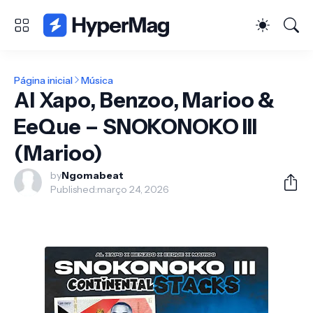
Página inicial
Música
Al Xapo, Benzoo, Marioo &
EeQue – SNOKONOKO III
(Marioo)
by
Ngomabeat
Published:
março 24, 2026