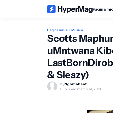
Página Inic
Página inicial
Música
Scotts Maphu
uMntwana Kibo
LastBornDirob
& Sleazy)
by
Ngomabeat
Published:
março 14, 2026