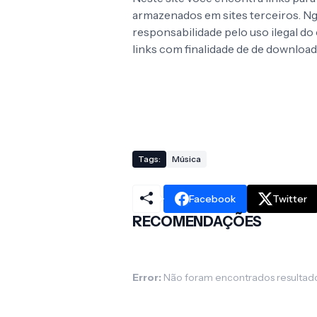
armazenados em sites terceiros. 
responsabilidade pelo uso ilegal d
links com finalidade de de download
Tags:
Música
Facebook
Twitter
RECOMENDAÇÕES
Error:
Não foram encontrados resultad