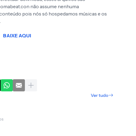
Ngomabeat.con não assume nenhuma
o conteúdo pois nós só hospedamos músicas e os
.
BAIXE AQUI
Ver tudo
os