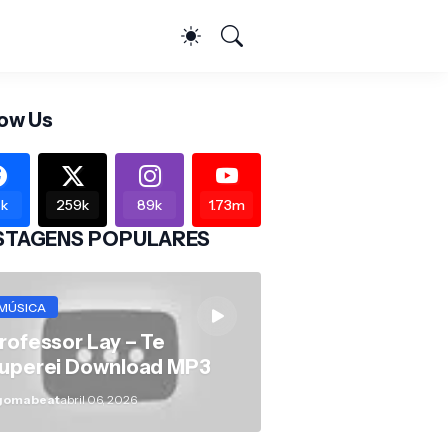
low Us
k
259k
89k
1.73m
STAGENS POPULARES
MÚSICA
rofessor Lay – Te
uperei Download MP3
gomabeat
abril 06, 2026