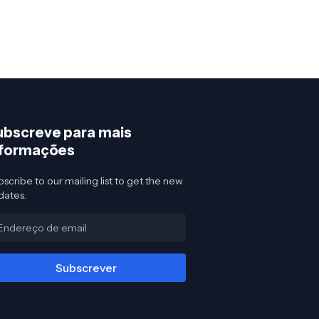
ubscreve para mais
nformações
scribe to our mailing list to get the new
dates.