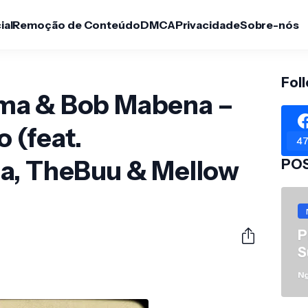
ial
Remoção de Conteúdo
DMCA
Privacidade
Sobre-nós
Fol
ma & Bob Mabena –
 (feat.
47
a, TheBuu & Mellow
PO
P
S
N