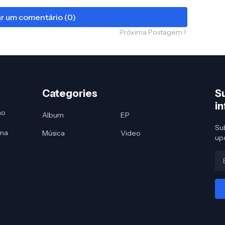
ar um comentário (0)
Próxima Postagem
Categories
S
i
no
Album
EP
Sub
 na
Música
Video
up