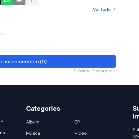
Ver tudo
os
ar um comentário (0)
Próxima Postagem
Categories
S
i
no
Album
EP
Sub
 na
Música
Video
up