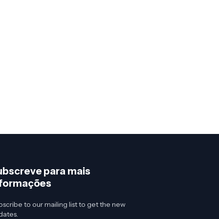
ubscreve para mais
nformações
scribe to our mailing list to get the new
dates.