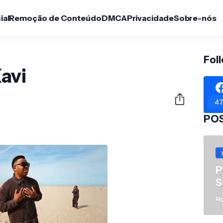
ial
Remoção de Conteúdo
DMCA
Privacidade
Sobre-nós
Fol
avi
47
PO
P
S
N