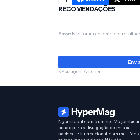
RECOMENDAÇÕES
Error:
Não foram encontrados resultad
Envi
Postagem Anterior
Ngomabeat.com é um site Moçambica
criado para a divulgação de musica
nacional e internacional, com mais foco