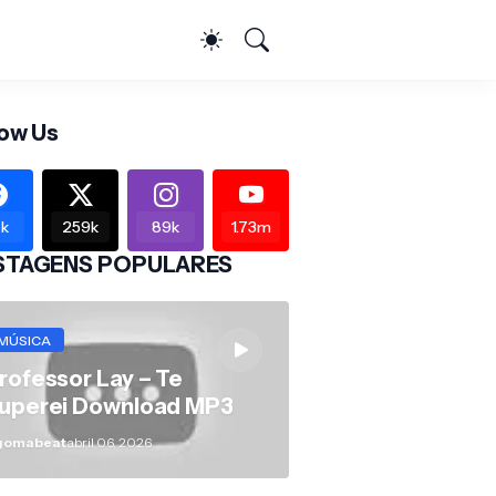
low Us
k
259k
89k
1.73m
STAGENS POPULARES
MÚSICA
rofessor Lay – Te
uperei Download MP3
gomabeat
abril 06, 2026