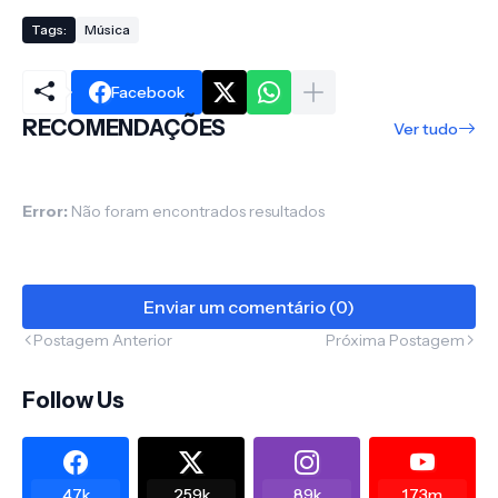
Tags:
Música
Facebook
RECOMENDAÇÕES
Ver tudo
Error:
Não foram encontrados resultados
Enviar um comentário (0)
Postagem Anterior
Próxima Postagem
Follow Us
47k
259k
89k
1.73m