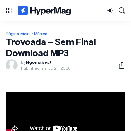
Página inicial
Música
Trovoada – Sem Final
Download MP3
by
Ngomabeat
Published:
março 24, 2026