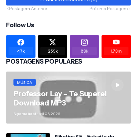
Postagem Anterior
Próxima Postagem
Follow Us
47k
259k
89k
1.73m
POSTAGENS POPULARES
MÚSICA
Professor Lay – Te Superei
Download MP3
Ngomabeat
abril 06, 2026
Nikotina KF – Estreito de