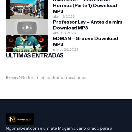
Hormuz (Parte 1) Download
MP3
abril 16, 2026
Professor Lay – Antes de mim
Download MP3
abril 06, 2026
EDMAN – Groove Download
MP3
março 29, 2026
ÚLTIMAS ENTRADAS
Error:
Não foram encontrados resultados
Ngomabeat.com é um site Moçambicano criado para a