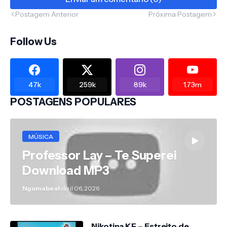
Postagem Anterior
Próxima Postagem
Follow Us
47k
259k
89k
1.73m
POSTAGENS POPULARES
MÚSICA
Professor Lay – Te Superei
Download MP3
Ngomabeat
abril 06, 2026
Nikotina KF – Estreito de