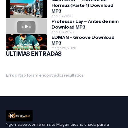
Hormuz (Parte 1) Download
MP3
abril 16, 2026
Professor Lay – Antes de mim
Download MP3
abril 06, 2026
EDMAN – Groove Download
MP3
março 29, 2026
ÚLTIMAS ENTRADAS
Error:
Não foram encontrados resultados
Ngomabeat.com é um site Moçambicano criado para a