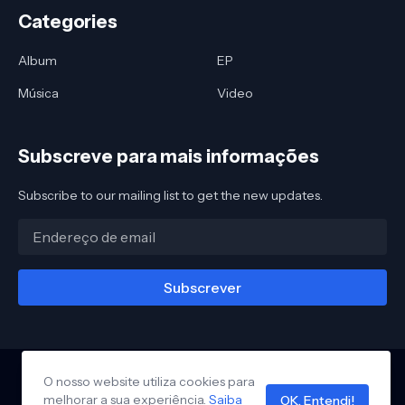
Categories
Album
EP
Música
Video
Subscreve para mais informações
Subscribe to our mailing list to get the new updates.
O nosso website utiliza cookies para
melhorar a sua experiência.
Saiba
OK, Entendi!
Página Inicial
Sobre-nós
Privacidade
Contacte-nos