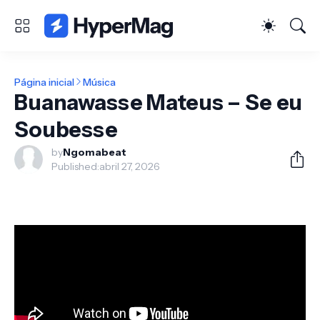
Página inicial
Música
Buanawasse Mateus – Se eu
Soubesse
by
Ngomabeat
Published:
abril 27, 2026