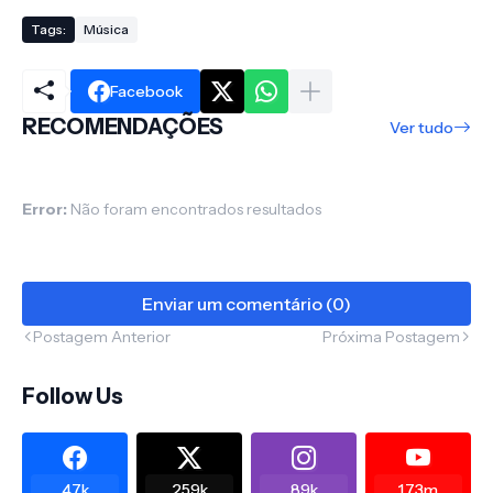
Tags:
Música
Facebook
RECOMENDAÇÕES
Ver tudo
Error:
Não foram encontrados resultados
Enviar um comentário (0)
Postagem Anterior
Próxima Postagem
Follow Us
47k
259k
89k
1.73m