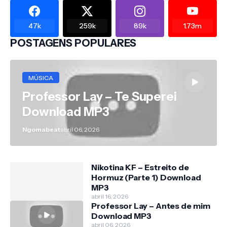
47k
259k
89k
1.73m
POSTAGENS POPULARES
MÚSICA
Professor Lay – Te Superei
Download MP3
Ngomabeat
abril 06, 2026
Nikotina KF – Estreito de
Hormuz (Parte 1) Download
MP3
abril 16, 2026
Professor Lay – Antes de mim
Download MP3
abril 06, 2026