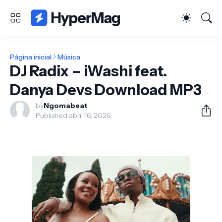
Página inicial
Música
DJ Radix – iWashi feat.
Danya Devs Download MP3
by
Ngomabeat
Published:
abril 16, 2026