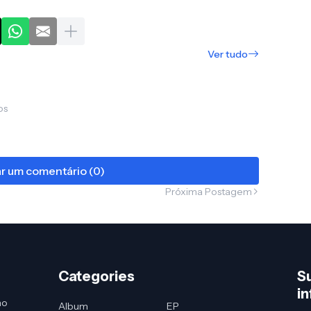
Ver tudo
os
ar um comentário (0)
Próxima Postagem
Categories
S
i
no
Album
EP