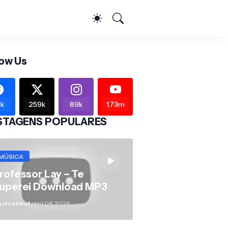
low Us
k
259k
89k
1.73m
STAGENS POPULARES
MÚSICA
rofessor Lay – Te
uperei Download MP3
gomabeat
abril 06, 2026