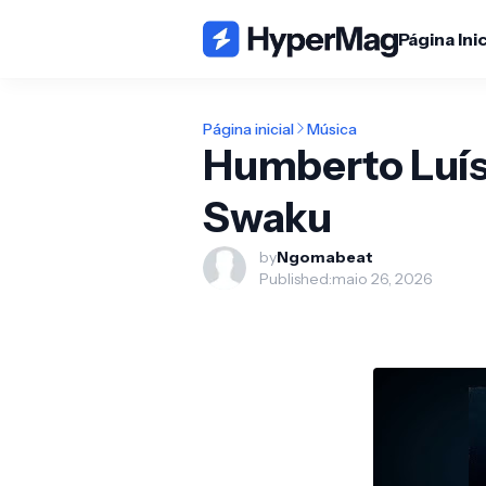
Página Inic
Página inicial
Música
Humberto Luís
Swaku
by
Ngomabeat
Published:
maio 26, 2026