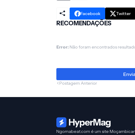
Facebook
Twitter
RECOMENDAÇÕES
Error:
Não foram encontrados resultad
Envi
Postagem Anterior
Ngomabeat.com é um site Moçambica