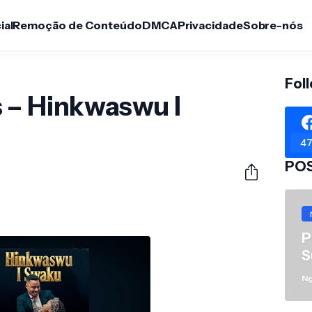
ial
Remoção de Conteúdo
DMCA
Privacidade
Sobre-nós
Fol
 – Hinkwaswu I
47
PO
P
S
N