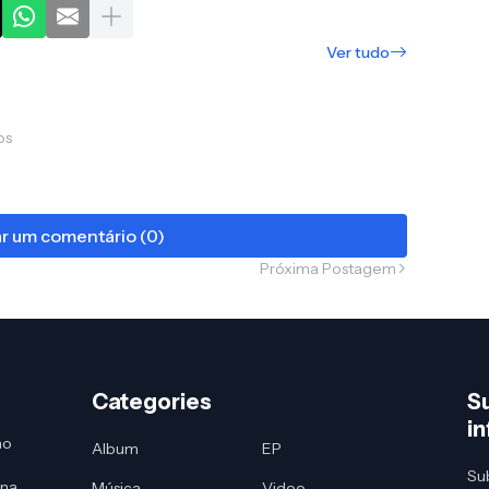
Ver tudo
os
ar um comentário (0)
Próxima Postagem
Categories
S
i
no
Album
EP
Sub
 na
Música
Video