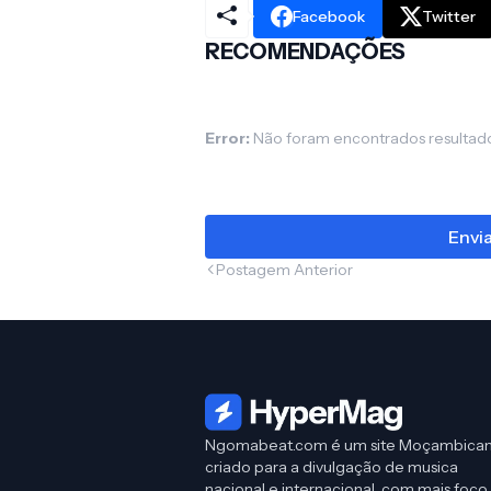
Facebook
Twitter
RECOMENDAÇÕES
Error:
Não foram encontrados resultad
Envi
Postagem Anterior
Ngomabeat.com é um site Moçambica
criado para a divulgação de musica
nacional e internacional, com mais foco