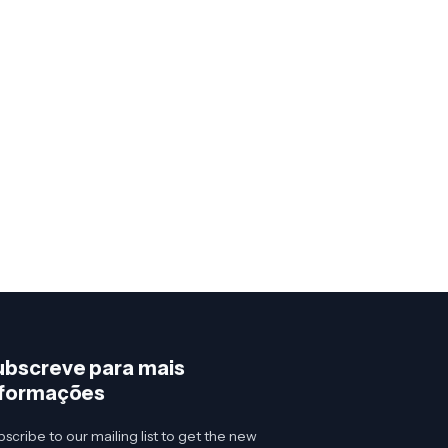
ubscreve para mais
nformações
scribe to our mailing list to get the new