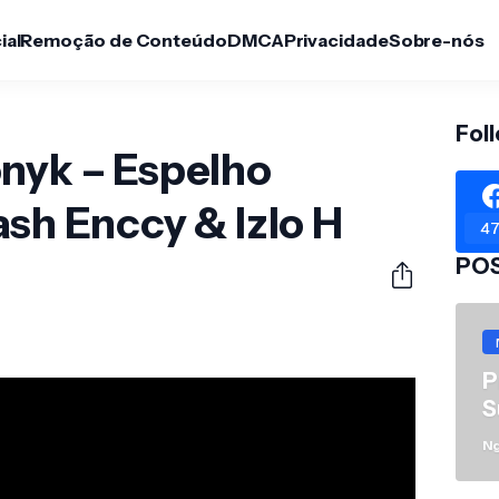
ial
Remoção de Conteúdo
DMCA
Privacidade
Sobre-nós
Fol
onyk – Espelho
ash Enccy & Izlo H
47
PO
P
S
N