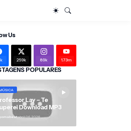
low Us
k
259k
89k
1.73m
STAGENS POPULARES
MÚSICA
rofessor Lay – Te
uperei Download MP3
gomabeat
abril 06, 2026