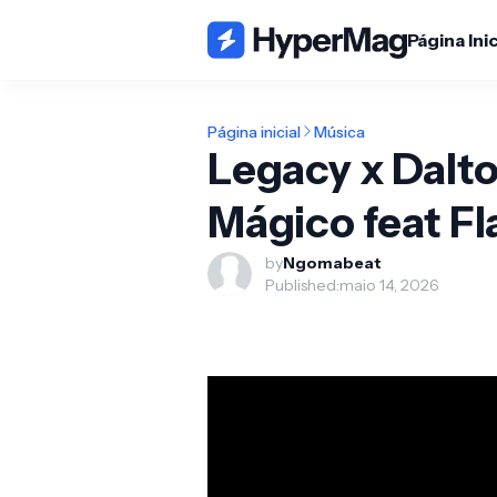
Página Inic
Página inicial
Música
Legacy x Dalt
Mágico feat Fl
by
Ngomabeat
Published:
maio 14, 2026