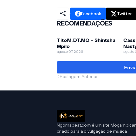
Facebook
Twitter
RECOMENDAÇÕES
TitoM, DT.MO – Shintsha
Cass
Mpilo
Nasty
agosto 07, 2026
agosto 
Envi
Postagem Anterior
Ngomabeat.com é um site Moçambica
criado para a divulgação de musica