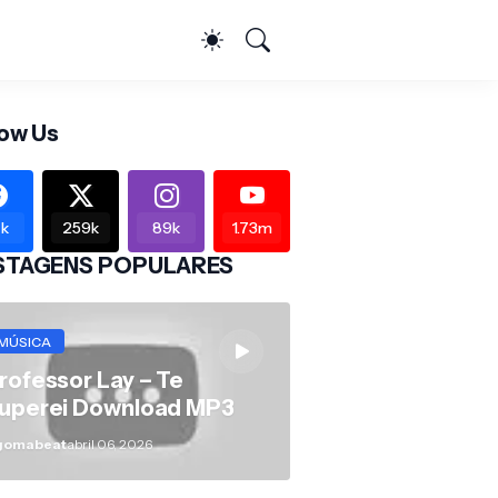
low Us
k
259k
89k
1.73m
STAGENS POPULARES
MÚSICA
rofessor Lay – Te
uperei Download MP3
gomabeat
abril 06, 2026