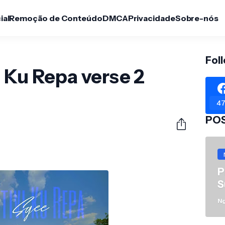
ial
Remoção de Conteúdo
DMCA
Privacidade
Sobre-nós
Fol
 Ku Repa verse 2
47
PO
P
S
N