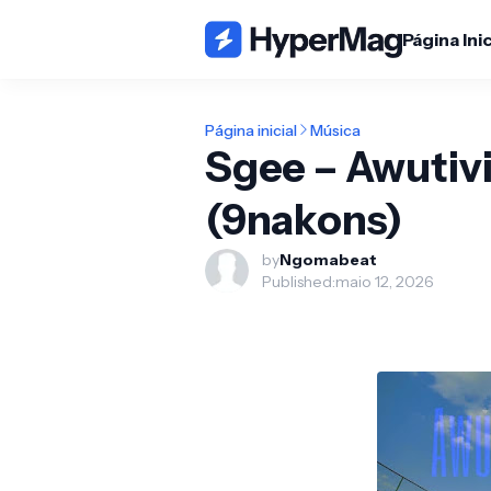
Página Inic
Página inicial
Música
Sgee – Awutivi
(9nakons)
by
Ngomabeat
Published:
maio 12, 2026