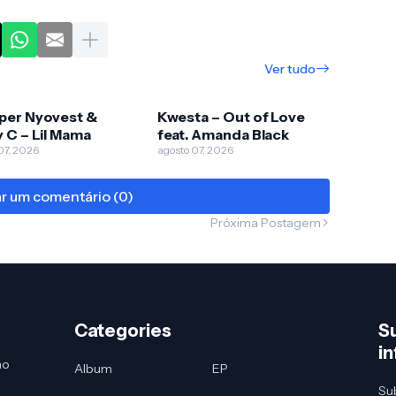
Ver tudo
per Nyovest &
Kwesta – Out of Love
 C – Lil Mama
feat. Amanda Black
07, 2026
agosto 07, 2026
ar um comentário (0)
Próxima Postagem
Categories
S
i
no
Album
EP
Sub