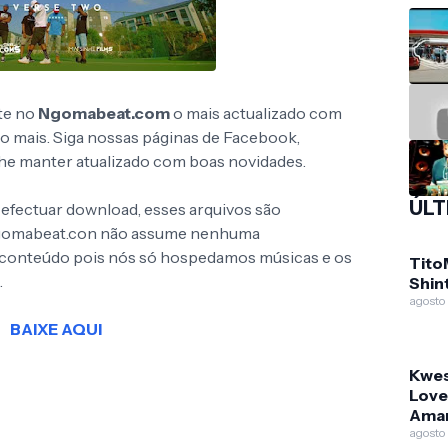
te no
Ngomabeat.com
o mais actualizado com
to mais. Siga nossas páginas de Facebook,
 lhe manter atualizado com boas novidades.
ÚLT
 efectuar download, esses arquivos são
Ngomabeat.con não assume nenhuma
o conteúdo pois nós só hospedamos músicas e os
Tito
.
Shin
agosto
BAIXE AQUI
Kwes
Love 
Aman
agosto