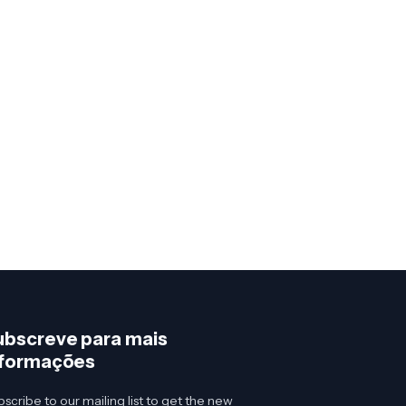
ubscreve para mais
nformações
scribe to our mailing list to get the new