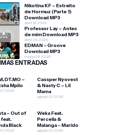
Nikotina KF – Estreito
de Hormuz (Parte 1)
Download MP3
abril 16, 2026
Professor Lay – Antes
de mim Download MP3
abril 06, 2026
EDMAN – Groove
Download MP3
março 29, 2026
IMAS ENTRADAS
M, DT.MO –
Cassper Nyovest
tsha Mpilo
& Nasty C – Lil
 07, 2026
Mama
agosto 07, 2026
ta – Out of
Weka Feat.
feat.
Percella &
da Black
Malanga – Marido
 07, 2026
agosto 07, 2026