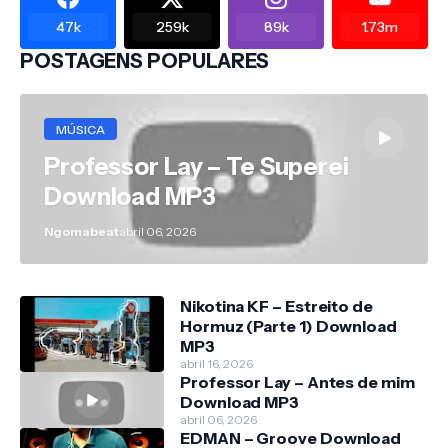
47k
259k
89k
1.73m
POSTAGENS POPULARES
MÚSICA
Professor Lay – Te Superei
Download MP3
Ngomabeat
abril 06, 2026
Nikotina KF – Estreito de
Hormuz (Parte 1) Download
MP3
abril 16, 2026
Professor Lay – Antes de mim
Download MP3
abril 06, 2026
EDMAN – Groove Download