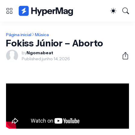
Página inicial
Música
Fokiss Júnior – Aborto
by
Ngomabeat
Published:
junho 14, 2026