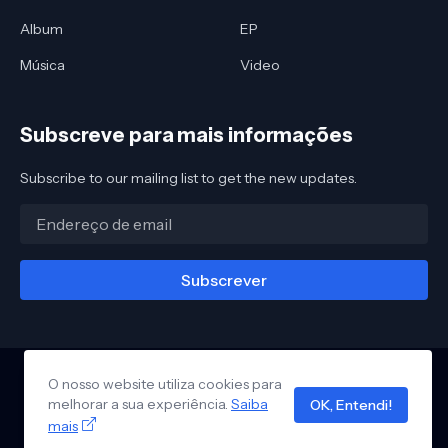
Album
EP
Música
Video
Subscreve para mais informações
Subscribe to our mailing list to get the new updates.
O nosso website utiliza cookies para
melhorar a sua experiência.
Saiba
OK, Entendi!
Página Inicial
Sobre-nós
Privacidade
Contacte-nos
mais
Design by -
Pro Blogger Templates