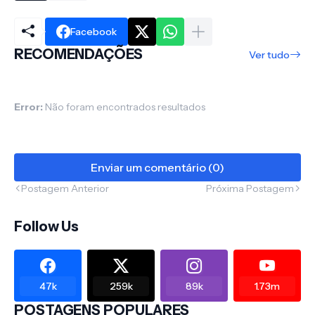
Facebook
RECOMENDAÇÕES
Ver tudo
Error:
Não foram encontrados resultados
Enviar um comentário (0)
Postagem Anterior
Próxima Postagem
Follow Us
47k
259k
89k
1.73m
POSTAGENS POPULARES