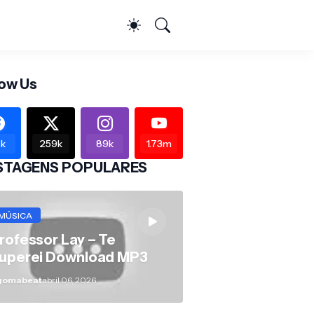
low Us
k
259k
89k
1.73m
STAGENS POPULARES
MÚSICA
rofessor Lay – Te
uperei Download MP3
gomabeat
abril 06, 2026