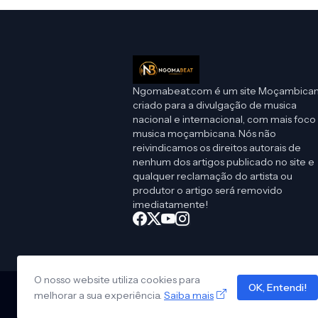
Ngomabeat.com é um site Moçambica
criado para a divulgação de musica
nacional e internacional, com mais foco
musica moçambicana. Nós não
reivindicamos os direitos autorais de
nenhum dos artigos publicado no site e
qualquer reclamação do artista ou
produtor o artigo será removido
imediatamente!
O nosso website utiliza cookies para
OK, Entendi!
melhorar a sua experiência.
Saiba mais
Design by -
Pro Blogger Templates