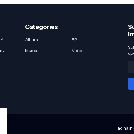
Categories
S
i
no
Album
EP
Sub
 na
Música
Video
up
Página Ini