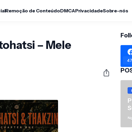
ial
Remoção de Conteúdo
DMCA
Privacidade
Sobre-nós
Fol
ohatsi – Mele
47
PO
P
S
N