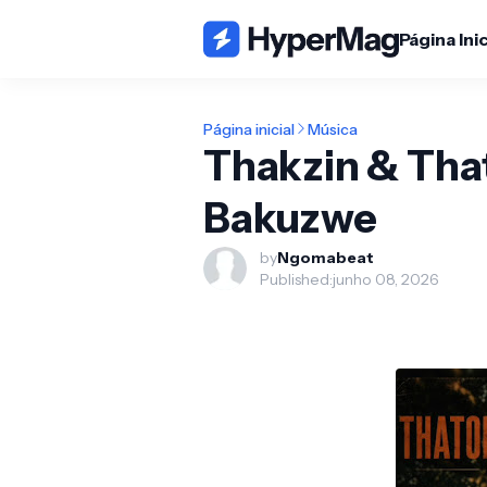
Página Inic
Página inicial
Música
Thakzin & That
Bakuzwe
by
Ngomabeat
Published:
junho 08, 2026