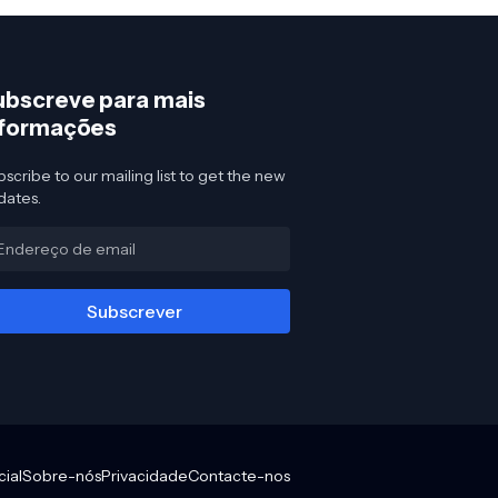
ubscreve para mais
nformações
scribe to our mailing list to get the new
dates.
cial
Sobre-nós
Privacidade
Contacte-nos