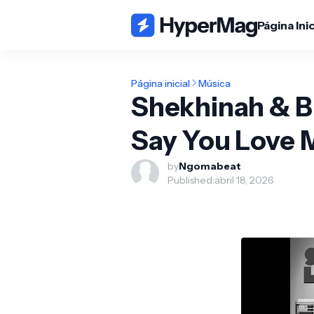
Página Inic
Página inicial
Música
Shekhinah & B
Say You Love 
by
Ngomabeat
Published:
abril 18, 2026