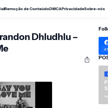
ial
Remoção de Conteúdo
DMCA
Privacidade
Sobre-nós
Fol
randon Dhludhlu –
Me
47
PO
P
S
N