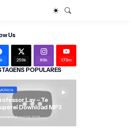
low Us
k
259k
89k
1.73m
STAGENS POPULARES
MÚSICA
rofessor Lay – Te
uperei Download MP3
gomabeat
abril 06, 2026