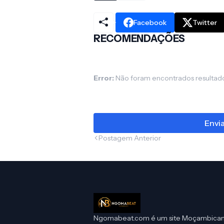
Facebook
Twitter
RECOMENDAÇÕES
Error:
Não foram encontrados resultad
Envi
Postagem Anterior
Ngomabeat.com é um site Moçambica