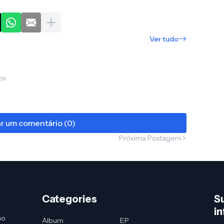
Ver tudo
os
ar um comentário (0)
Próxima Postagem
Categories
S
i
no
Album
EP