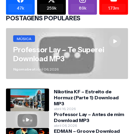
47k
259k
89k
1.73m
POSTAGENS POPULARES
MÚSICA
Professor Lay – Te Superei
Download MP3
Ngomabeat
abril 06, 2026
Nikotina KF – Estreito de
Hormuz (Parte 1) Download
MP3
abril 16, 2026
Professor Lay – Antes de mim
Download MP3
abril 06, 2026
EDMAN – Groove Download