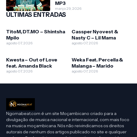
MP3
março 29, 2026
ÚLTIMAS ENTRADAS
TitoM, DT.MO – Shintsha
Cassper Nyovest &
Mpilo
Nasty C – Lil Mama
agosto 07, 2026
agosto 07, 2026
Kwesta – Out of Love
Weka Feat. Percella &
feat. Amanda Black
Malanga – Marido
agosto 07, 2026
agosto 07, 2026
Ngomabeat.com é um site Moçambicano criado para a
divulgação de musica nacional e internacional, com mais foco
na musica moçambicana. Nós não reivindicamos os direitos
autorais de nenhum dos artigos publicado no site e qualquer