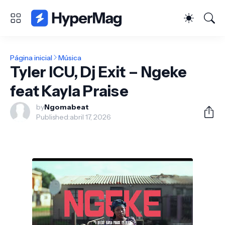
Página inicial
Música
Tyler ICU, Dj Exit – Ngeke
feat Kayla Praise
by
Ngomabeat
Published:
abril 17, 2026